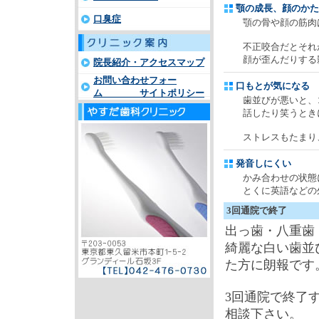
顎の成長、顔のかた
口臭症
顎の骨や顔の筋肉は
不正咬合だとそれが
顔が歪んだりする影
院長紹介・アクセスマップ
お問い合わせフォー
口もとが気になる
ム サイトポリシー
歯並びが悪いと、コ
話したり笑うときに
ストレスもたまり、
発音しにくい
かみ合わせの状態に
とくに英語などの外
3回通院で終了
出っ歯・八重歯
綺麗な白い歯並
た方に朗報です
3回通院で終了
相談下さい。