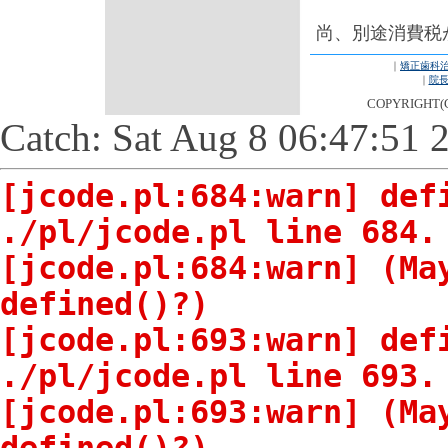
尚、別途消費税
｜
矯正歯科
｜
院
COPYRIGHT
Catch: Sat Aug 8 06:47:51 
[jcode.pl:684:warn] def
./pl/jcode.pl line 684.
[jcode.pl:684:warn] (Ma
defined()?)
[jcode.pl:693:warn] def
./pl/jcode.pl line 693.
[jcode.pl:693:warn] (Ma