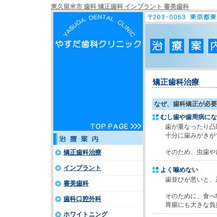
東久留米市 歯科 矯正歯科 インプラント 審美歯科
矯正歯科治療
なぜ、歯科矯正が必要
むし歯や歯周病にな
歯が重なったり凸凹
十分に歯みがきがで
そのため、虫歯や歯
矯正歯科治療
インプラント
よく噛めない
歯並びが悪いと、正
審美歯科
そのために、食べ物
歯科口腔外科
胃腸にも大きな負担
ホワイトニング